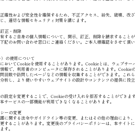
正確性および安全性を確保するため、不正アクセス、紛失、破壊、改ざ
じ、適切な情報セキュリティ対策を講じます。
・訂正・削除
有するご自身の個人情報について、開示、訂正、削除を請求することが
下記のお問い合わせ窓口にご連絡ください。ご本人様確認をさせて頂い
ッキー）の使用について
おいてCookieを使用することがあります。Cookieとは、ウェブサ
情報で、利用者のコンピュータに保存されることがあります。Cookie
問回数や訪問したページなどの情報を収集することができます。これら
分析し、より使いやすいウェブサイトの設計やコンテンツの提供に役立
設定を変更することで、Cookieの受け入れを拒否することができます。
本サービスの一部機能が利用できなくなることがあります。
リシーの変更
護に関する法令やガイドライン等の変更、またはその他の理由により、
更することがあります。変更後のプライバシーポリシーは、本サイトに
ます。