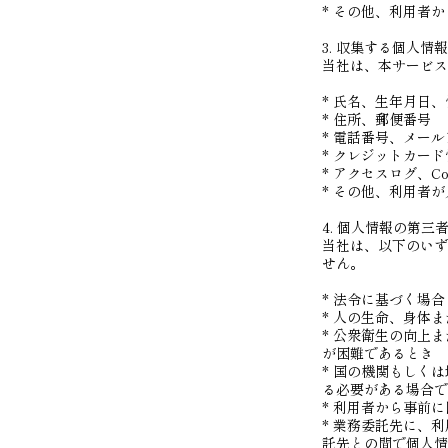
* その他、利用者
3. 収集する個人情報
当社は、本サービス
* 氏名、生年月日、
* 住所、郵便番号
* 電話番号、メー
* クレジットカー
* アクセスログ、C
* その他、利用者
4. 個人情報の第三
当社は、以下のいず
せん。
* 法令に基づく場合
* 人の生命、身体
* 公衆衛生の向上
が困難であるとき
* 国の機関もしく
る必要がある場合で
* 利用者から事前
* 業務委託先に、
託先との間で個人情