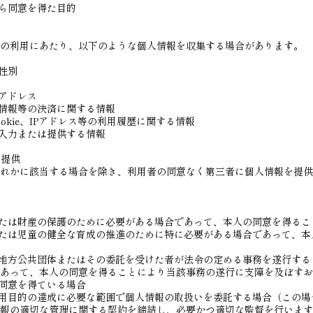
から同意を得た目的
の利用にあたり、以下のような個人情報を収集する場合があります。
性別
ルアドレス
ド情報等の決済に関する情報
ookie、IPアドレス等の利用履歴に関する情報
が入力または提供する情報
者提供
れかに該当する場合を除き、利用者の同意なく第三者に個人情報を提供
または財産の保護のために必要がある場合であって、本人の同意を得るこ
または児童の健全な育成の推進のために特に必要がある場合であって、本
は地方公共団体またはその委託を受けた者が法令の定める事務を遂行する
あって、本人の同意を得ることにより当該事務の遂行に支障を及ぼすお
に同意を得ている場合
利用目的の達成に必要な範囲で個人情報の取扱いを委託する場合（この場
報の適切な管理に関する契約を締結し、必要かつ適切な監督を行います