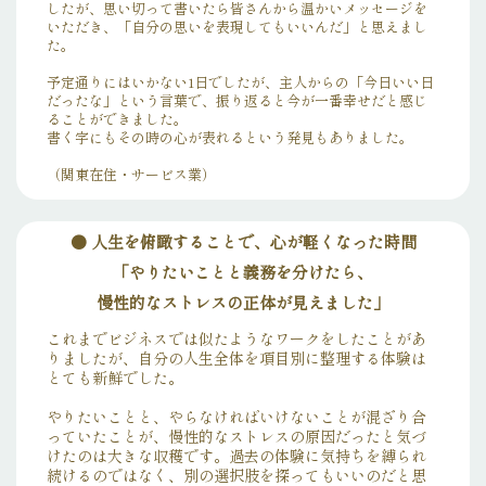
したが、思い切って書いたら皆さんから温かいメッセージを
いただき、「自分の思いを表現してもいいんだ」と思えまし
た。
予定通りにはいかない1日でしたが、主人からの「今日いい日
だったな」という言葉で、振り返ると今が一番幸せだと感じ
ることができました。
書く字にもその時の心が表れるという発見もありました。
（関東在住・サービス業）
● 人生を俯瞰することで、心が軽くなった時間
「やりたいことと義務を分けたら、
慢性的なストレスの正体が見えました」
これまでビジネスでは似たようなワークをしたことがあ
りましたが、自分の人生全体を項目別に整理する体験は
とても新鮮でした。
やりたいことと、やらなければいけないことが混ざり合
っていたことが、慢性的なストレスの原因だったと気づ
けたのは大きな収穫です。過去の体験に気持ちを縛られ
続けるのではなく、別の選択肢を探ってもいいのだと思