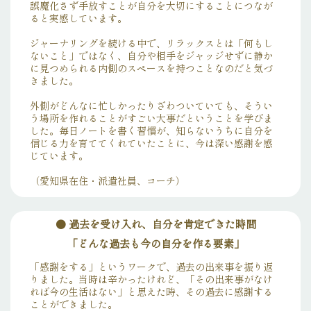
誤魔化さず手放すことが自分を大切にすることにつなが
ると実感しています。
ジャーナリングを続ける中で、リラックスとは「何もし
ないこと」ではなく、自分や相手をジャッジせずに静か
に見つめられる内側のスペースを持つことなのだと気づ
きました。
外側がどんなに忙しかったりざわついていても、そうい
う場所を作れることがすごい大事だということを学びま
した。毎日ノートを書く習慣が、知らないうちに自分を
信じる力を育ててくれていたことに、今は深い感謝を感
じています。
（愛知県在住・派遣社員、コーチ）
●
過去を受け入れ、自分を肯定できた時間
「どんな過去も今の自分を作る要素」
「感謝をする」というワークで、過去の出来事を振り返
りました。当時は辛かったけれど、「その出来事がなけ
れば今の生活はない」と思えた時、その過去に感謝する
ことができました。