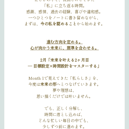
「私」に立ち返る時間。
感謝、感情、過去の経験、喜びや違和感。
一つひとつをノートに書き留めながら、
まずは、
今の私を認めること
から始めます。
進む方向を定める。
心が向かう未来に、照準を合わせる。
2月「未来を叶える2ヶ月目
— 目標設定×時間設計をマスターする」
Month 1で見えてきた「私らしさ」を、
今度は
未来の形
へとつなげていきます。
夢や理想は、
思い描くだけでは叶いません。
でも、正しく分解し、
時間に落とし込めば、
どんな忙しい毎日の中でも、
少しずつ前に進めます。